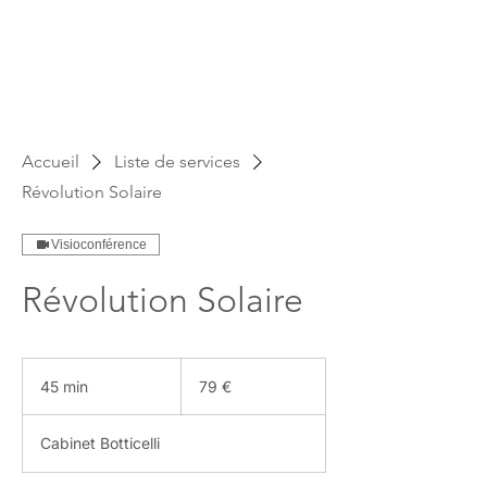
Se connecter
Accueil
Liste de services
Révolution Solaire
Visioconférence
Révolution Solaire
79
euros
45 min
4
79 €
5
m
Cabinet Botticelli
i
n