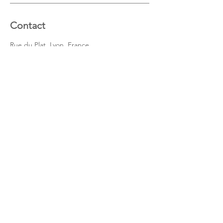
Contact
Rue du Plat, Lyon, France
+33 06 08 42 31 50
mr.botticelli@orange.fr